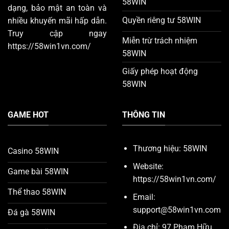
58WIN
dạng, bảo mật an toàn và
Quyền riêng tư 58WIN
nhiều khuyến mãi hấp dẫn.
Truy cập ngay
Miễn trừ trách nhiệm
https://58win1vn.com/
58WIN
Giấy phép hoạt động
58WIN
GAME HOT
THÔNG TIN
Thương hiệu: 58WIN
Casino 58WIN
Website:
Game bài 58WIN
https://58win1vn.com/
Thể thao 58WIN
Email:
support@58win1vn.com
Đá gà 58WIN
Địa chỉ: 97 Phạm Hữu