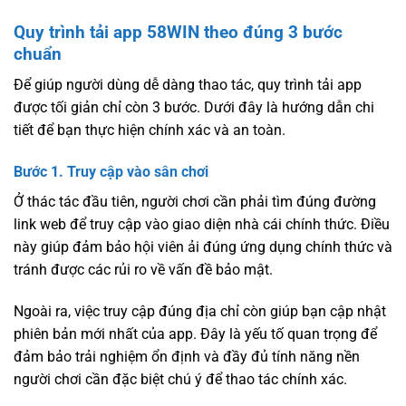
Quy trình tải app 58WIN theo đúng 3 bước
chuẩn
Để giúp người dùng dễ dàng thao tác, quy trình tải app
được tối giản chỉ còn 3 bước. Dưới đây là hướng dẫn chi
tiết để bạn thực hiện chính xác và an toàn.
Bước 1. Truy cập vào sân chơi
Ở thác tác đầu tiên, người chơi cần phải tìm đúng đường
link web để truy cập vào giao diện nhà cái chính thức. Điều
này giúp đảm bảo hội viên ải đúng ứng dụng chính thức và
tránh được các rủi ro về vấn đề bảo mật.
Ngoài ra, việc truy cập đúng địa chỉ còn giúp bạn cập nhật
phiên bản mới nhất của app. Đây là yếu tố quan trọng để
đảm bảo trải nghiệm ổn định và đầy đủ tính năng nền
người chơi cần đặc biệt chú ý để thao tác chính xác.