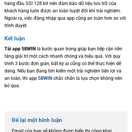
hàng đầu SSl 128 bit nên đảm bảo dữ liệu lưu trữ của
khách hàng luôn được an toàn tuyệt đối khi trải nghiệm.
Ngoài ra, việc đăng nhập qua app cũng an toàn hơn so với
trình duyệt.
Kết luận
Tải app 58WIN
là bước quan trọng giúp bạn tiếp cận nền
tảng giải trí một cách nhanh chóng và hiệu quả. Với quy
trình 3 bước đơn giản, bất kỳ ai cũng có thể thực hiện dễ
dàng. Nếu bạn đang tìm kiếm một trải nghiệm tiện lợi và
an toàn, thì app
58WIN
chắc chắn là lựa chọn không nên
bỏ qua.
Để lại một bình luận
Email của bạn sẽ không được hiển thị công khai.