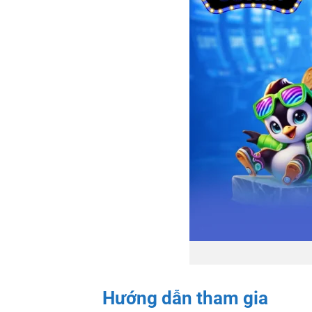
Hướng dẫn tham gia