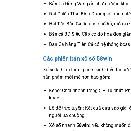
Bắn Cá Rồng Vàng ẩn chứa rương kho b
Đại Chiến Thái Bình Dương sở hữu nhiề
Hải Tặc Bắn Cá tích hợp nổ hũ, mở ra cơ
Bắn cá 3D Siêu Cấp có đồ họa đơn giản
Bắn Cá Nàng Tiên Cá có hệ thống boss c
Các phiên bản xổ số 58win
Xổ số là hình thức giải trí kinh điển tại 
sản phẩm mới mẻ hơn bao gồm:
Keno: Chơi nhanh trong 5 – 10 phút. Phạ
khác.
Lô đề trực tuyến: Kết quả dựa vào giải
người ưa chuộng.
Xổ số nhanh
58win
: Nếu không muốn đợ