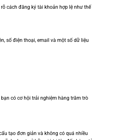
 rõ cách đăng ký tài khoản hợp lệ như thế
n, số điện thoại, email và một số dữ liệu
ạn có cơ hội trải nghiệm hàng trăm trò
 cấu tạo đơn giản và không có quá nhiều