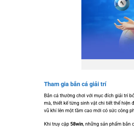
Tham gia bắn cá giải trí
Bắn cá thường chơi với mục đích giải trí 
mà, thiết kế từng sinh vật chi tiết thể hi
vũ khí lên một tầm cao mới có sức công p
Khi truy cập
58win
, những sản phẩm bắn c