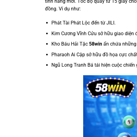
tính năng mới. Tốc độ quay từ 15 giây cho 
đồng. Ví dụ như:
Phát Tài Phát Lộc đến từ JILI.
Kim Cương Vĩnh Cửu sở hữu giao diện 
Kho Báu Hải Tặc
58win
ẩn chứa những 
Pharaoh Ai Cập sở hữu đồ họa cực chất
Ngũ Long Tranh Bá tái hiện cuộc chiến 