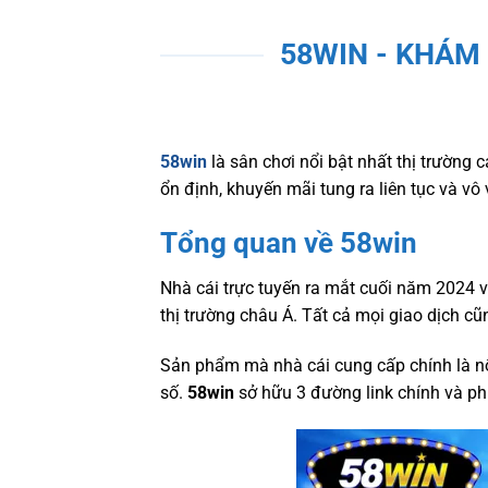
58WIN - KHÁM 
58win
là sân chơi nổi bật nhất thị trườn
ổn định, khuyến mãi tung ra liên tục và vô
Tổng quan về 58win
Nhà cái trực tuyến ra mắt cuối năm 2024 v
thị trường châu Á. Tất cả mọi giao dịch cũ
Sản phẩm mà nhà cái cung cấp chính là nổ 
số.
58win
sở hữu 3 đường link chính và p