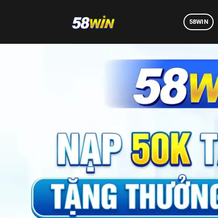
Bỏ
qua
58WIN
nội
dung