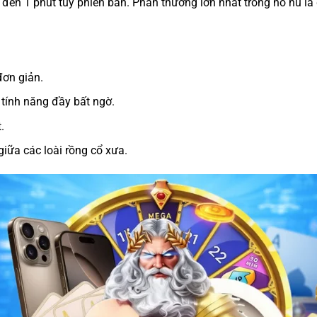
đến 1 phút tùy phiên bản. Phần thưởng lớn nhất trong nổ hũ là 
đơn giản.
tính năng đầy bất ngờ.
.
giữa các loài rồng cổ xưa.