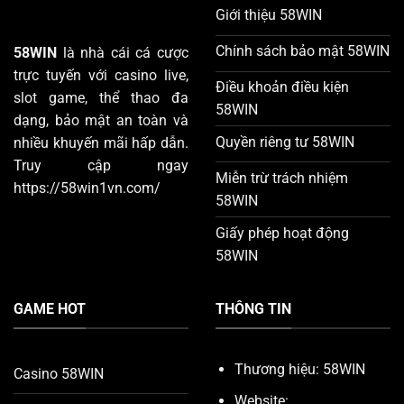
Siêu
Giới thiệu 58WIN
Khủng
Chính sách bảo mật 58WIN
58WIN
là nhà cái cá cược
trực tuyến với casino live,
Điều khoản điều kiện
slot game, thể thao đa
58WIN
dạng, bảo mật an toàn và
Quyền riêng tư 58WIN
nhiều khuyến mãi hấp dẫn.
Truy cập ngay
Miễn trừ trách nhiệm
https://58win1vn.com/
58WIN
Giấy phép hoạt động
58WIN
GAME HOT
THÔNG TIN
Thương hiệu: 58WIN
Casino 58WIN
Website: