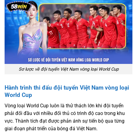
Sơ lược về đội tuyển Việt Nam vòng loại World Cup
Hành trình thi đấu đội tuyển Việt Nam vòng loại
World Cup
Vòng loại World Cup luôn là thử thách lớn khi đội tuyển
phải đối đầu với nhiều đối thủ có trình độ cao trong khu
vực. Thành tích đạt được phản ánh sự tiến bộ qua từng
giai đoạn phát triển của bóng đá Việt Nam.