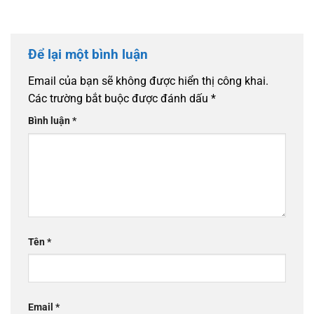
Để lại một bình luận
Email của bạn sẽ không được hiển thị công khai.
Các trường bắt buộc được đánh dấu
*
Bình luận
*
Tên
*
Email
*