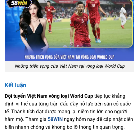
Những triển vọng của Việt Nam tại vòng loại World Cup
Kết luận
Đội tuyển Việt Nam vòng loại World Cup
tiếp tục khẳng
định vị thế qua từng trận đấu đầy nỗ lực trên sân cỏ quốc
tế. Thành tích đạt được mang lại niềm tin lớn cho người
hâm mộ. Tham gia
58WIN
ngay hôm nay để cập nhật diễn
biến nhanh chóng và không bỏ lỡ thông tin quan trọng.